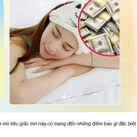
tò mò liệu giấc mơ này có mang đến những điềm báo gì đặc biệt