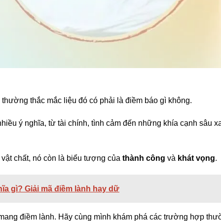
n thường thắc mắc liệu đó có phải là điềm báo gì không.
hiều ý nghĩa, từ tài chính, tình cảm đến những khía cạnh sâu x
 vật chất, nó còn là biểu tượng của
thành công
và
khát vọng
.
ĩa gì? Giải mã điềm lành hay dữ
 mang điềm lành. Hãy cùng mình khám phá các trường hợp thư