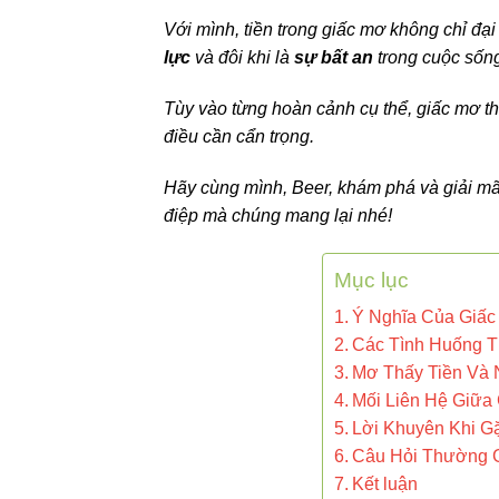
Với mình, tiền trong giấc mơ không chỉ đại
lực
và đôi khi là
sự bất an
trong cuộc sốn
Tùy vào từng hoàn cảnh cụ thể, giấc mơ t
điều cần cẩn trọng.
Hãy cùng mình, Beer, khám phá và giải mã
điệp mà chúng mang lại nhé!
Mục lục
Ý Nghĩa Của Giấ
Các Tình Huống 
Mơ Thấy Tiền Và
Mối Liên Hệ Giữa
Lời Khuyên Khi G
Câu Hỏi Thường G
Kết luận