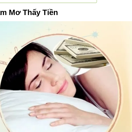
ằm Mơ Thấy Tiền