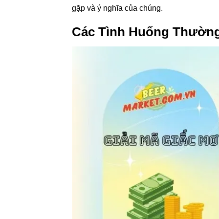
gặp và ý nghĩa của chúng.
Các Tình Huống Thường