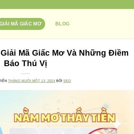
GIẢI MÃ GIẤC MƠ
BLOG
 Giải Mã Giấc Mơ Và Những Điềm
Báo Thú Vị
TRÊN
THÁNG MƯỜI MỘT 13, 2024
BỞI
SEO