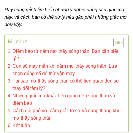
Hãy cùng mình tìm hiểu những ý nghĩa đằng sau giấc mơ
này, và cách bạn có thể xử lý nếu gặp phải những giấc mơ
như vậy.
Mục lục
Điềm báo từ nằm mơ thấy sóng thần: Bạn cần biết
gì?
Con số may mắn khi nằm mơ thấy sóng thần: Lựa
chọn đúng số để thử vận may
Tại sao mơ thấy sóng thần có thể liên quan đến sự
thay đổi tâm lý?
Những giấc mơ khác liên quan đến sóng thần và
điềm báo
Cách đối phó với cảm giác lo sợ và căng thẳng khi
mơ thấy sóng thần
Kết luận