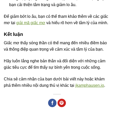
bạn cải thiện tâm trạng và giảm lo âu.
Để giảm bớt lo âu, bạn có thể tham khảo thêm về các giấc
mơ tại
giải mã giấc mơ
và hiểu rõ hơn về tâm lý của mình.
Kết luận
Giấc mơ thấy sóng thần có thể mang đến nhiều điềm báo
và thông điệp quan trọng về cảm xúc và tâm lý của bạn.
Hãy luôn lắng nghe bản thân và đối diện với những cảm
giác tiêu cực để tìm thấy sự bình yên trong cuộc sống.
Chia sẻ cảm nhận của bạn dưới bài viết này hoặc khám
phá thêm nhiều nội dung thú vị khác tại
jkamphausen.io
.