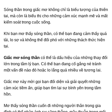
Sóng thần trong giấc mơ không chỉ là biểu tượng của thiên
tai, mà còn là biểu thị cho những cảm xúc mạnh mẽ và mất
kiểm soát trong cuộc sống.
Khi bạn mơ thấy sóng thần, có thể bạn đang cảm thấy quá
tải, lo sợ và không thể đối phó với những thách thức hiện
tại.
Giấc mơ sóng thần
có thể là dấu hiệu của những thay đổi
lớn trong tâm lý bạn. Có thể bạn đang cố gắng né tránh
một vấn đề nào đó hoặc lo lắng quá nhiều về tương lai.
Giấc mơ này mời gọi bạn đối diện và giải quyết những
cảm xúc tiềm ẩn, giúp bạn tìm lại sự bình yên trong tâm
hồn.
Mơ thấy sóng thần cuốn đi những người thân trong gia
đình có thể phản ánh sự căng thẳng, mâu thuẫn trong mối