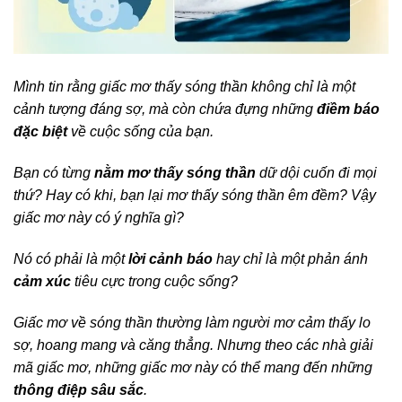
Mình tin rằng giấc mơ thấy sóng thần không chỉ là một
cảnh tượng đáng sợ, mà còn chứa đựng những
điềm báo
đặc biệt
về cuộc sống của bạn.
Bạn có từng
nằm mơ thấy sóng thần
dữ dội cuốn đi mọi
thứ? Hay có khi, bạn lại mơ thấy sóng thần êm đềm? Vậy
giấc mơ này có ý nghĩa gì?
Nó có phải là một
lời cảnh báo
hay chỉ là một phản ánh
cảm xúc
tiêu cực trong cuộc sống?
Giấc mơ về sóng thần thường làm người mơ cảm thấy lo
sợ, hoang mang và căng thẳng. Nhưng theo các nhà giải
mã giấc mơ, những giấc mơ này có thể mang đến những
thông điệp sâu sắc
.