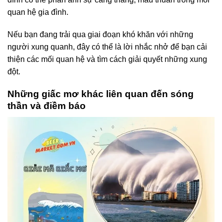
quan hệ gia đình.
Nếu bạn đang trải qua giai đoạn khó khăn với những
người xung quanh, đây có thể là lời nhắc nhở để bạn cải
thiện các mối quan hệ và tìm cách giải quyết những xung
đột.
Những giấc mơ khác liên quan đến sóng
thần và điềm báo