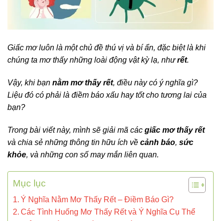
Giấc mơ luôn là một chủ đề thú vị và bí ẩn, đặc biệt là khi
chúng ta mơ thấy những loài động vật kỳ lạ, như
rết
.
Vậy, khi bạn
nằm mơ thấy rết
, điều này có ý nghĩa gì?
Liệu đó có phải là điềm báo xấu hay tốt cho tương lai của
bạn?
Trong bài viết này, mình sẽ giải mã các
giấc mơ thấy rết
và chia sẻ những thông tin hữu ích về
cảnh báo
,
sức
khỏe
, và những con số may mắn liên quan.
Mục lục
Ý Nghĩa Nằm Mơ Thấy Rết – Điềm Báo Gì?
Các Tình Huống Mơ Thấy Rết và Ý Nghĩa Cụ Thể