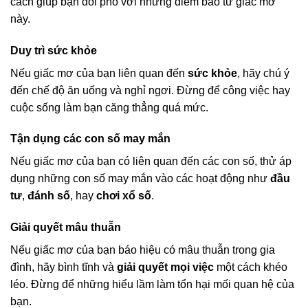
cách giúp bạn đối phó với những điềm báo từ giấc mơ
này.
Duy trì sức khỏe
Nếu giấc mơ của bạn liên quan đến
sức khỏe
, hãy chú ý
đến chế độ ăn uống và nghỉ ngơi. Đừng để công việc hay
cuộc sống làm bạn căng thẳng quá mức.
Tận dụng các con số may mắn
Nếu giấc mơ của bạn có liên quan đến các con số, thử áp
dụng những con số may mắn vào các hoạt động như
đầu
tư
,
đánh số
, hay
chơi xổ số
.
Giải quyết mâu thuẫn
Nếu giấc mơ của bạn báo hiệu có mâu thuẫn trong gia
đình, hãy bình tĩnh và
giải quyết mọi việc
một cách khéo
léo. Đừng để những hiểu lầm làm tổn hại mối quan hệ của
bạn.