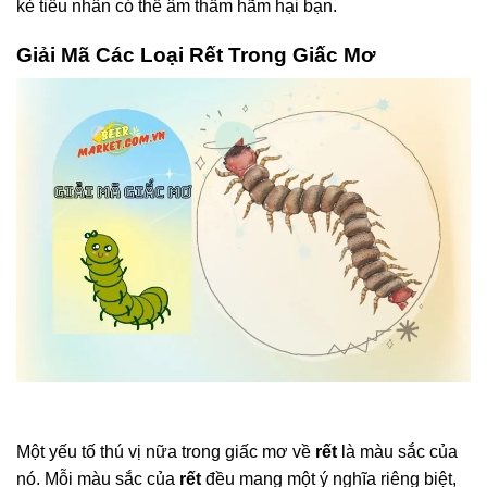
kẻ tiểu nhân có thể âm thầm hãm hại bạn.
Giải Mã Các Loại Rết Trong Giấc Mơ
Một yếu tố thú vị nữa trong giấc mơ về
rết
là màu sắc của
nó. Mỗi màu sắc của
rết
đều mang một ý nghĩa riêng biệt,