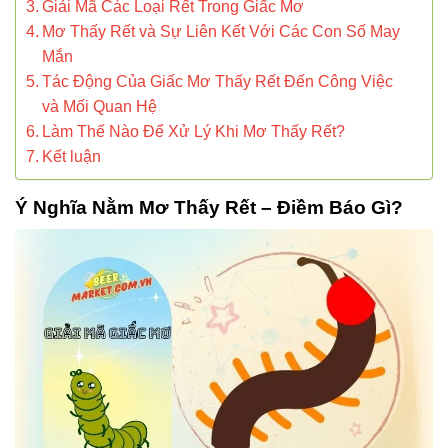
Giải Mã Các Loại Rết Trong Giấc Mơ
Mơ Thấy Rết và Sự Liên Kết Với Các Con Số May
Mắn
Tác Động Của Giấc Mơ Thấy Rết Đến Công Việc
và Mối Quan Hệ
Làm Thế Nào Để Xử Lý Khi Mơ Thấy Rết?
Kết luận
Ý Nghĩa Nằm Mơ Thấy Rết – Điềm Báo Gì?